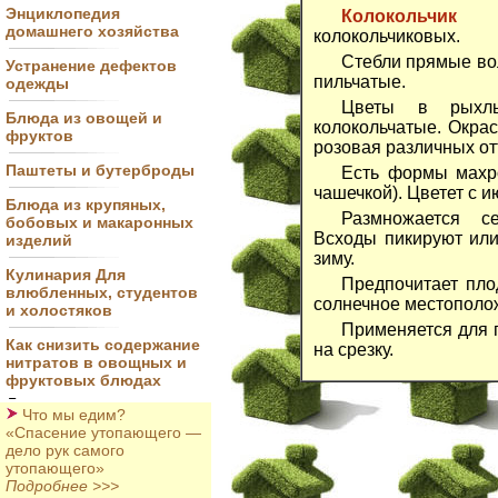
Энциклопедия
Колокольчик (
домашнего хозяйства
колокольчиковых.
Стебли прямые вол
Устранение дефектов
пильчатые.
одежды
Цветы в рыхлы
Блюда из овощей и
колокольчатые. Окрас
фруктов
розовая различных от
Паштеты и бутерброды
Есть формы махр
чашечкой). Цветет с и
Блюда из крупяных,
Размножается с
бобовых и макаронных
Всходы пикируют или
изделий
зиму.
Кулинария Для
Предпочитает пло
влюбленных, студентов
солнечное местополо
и холостяков
Применяется для п
Как снизить содержание
на срезку.
нитратов в овощных и
фруктовых блюдах
Что мы едим?
«Спасение утопающего —
дело рук самого
утопающего»
Подробнее >>>