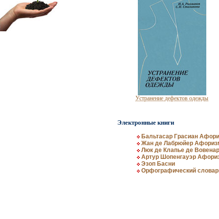
Устранение дефектов одежды
Электронные книги
Бальтасар Грасиан Афори
Жан де Лабрюйер Афориз
Люк де Клапье де Вовена
Артур Шопенгауэр Афори
Эзоп Басни
Орфографический словарь
Целебные свойства пищевых