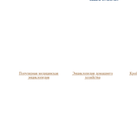
Популярная медицинская
Энциклопедия домашнего
Крой
энциклопедия
хозяйства