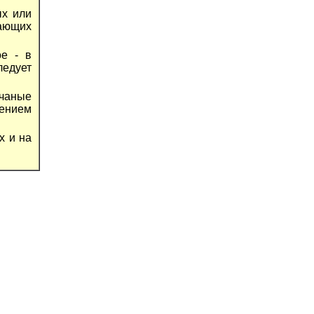
ых или
ающих
ое - в
едует
счаные
лением
х и на