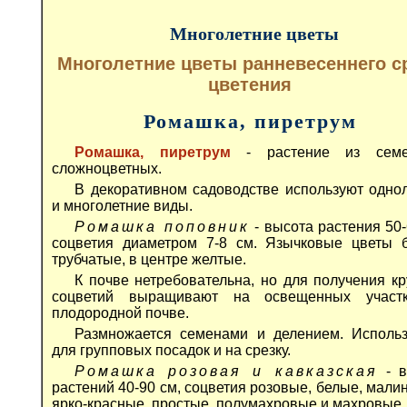
Многолетние цветы
Многолетние цветы ранневесеннего с
цветения
Ромашка, пиретрум
Ромашка, пиретрум
- растение из семе
сложноцветных.
В декоративном садоводстве используют одно
и многолетние виды.
Ромашка поповник
- высота растения 50-
соцветия диаметром 7-8 см. Язычковые цветы 
трубчатые, в центре желтые.
К почве нетребовательна, но для получения к
соцветий выращивают на освещенных участ
плодородной почве.
Размножается семенами и делением. Исполь
для групповых посадок и на срезку.
Ромашка розовая и кавказская
- в
растений 40-90 см, соцветия розовые, белые, мали
ярко-красные, простые, полумахровые и махровые.