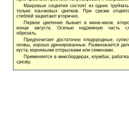
Махровые соцветия состоят из одних трубчат
только язычковых цветков. При срезке отцвет
стеблей зацветают вторично.
Первое цветение бывает в июне-июле, втор
конце августа. Осенью надземную часть сл
обрезать.
Предпочитает достаточно плодородные, супе
почвы, хорошо дренированные. Размножается де
куста, корневыми отпрысками или семенами.
Применяется в миксбордерах, клумбах, рабатка
срезку.