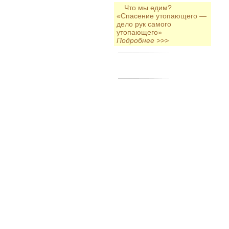
Что мы едим?
«Спасение утопающего —
дело рук самого
утопающего»
Подробнее >>>