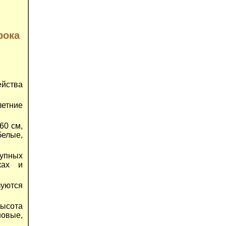
рока
йства
летние
60 см,
белые,
рупных
ках и
зуются
ысота
новые,