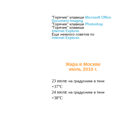
"Горячие" клавиши
Microsoft Office
Document Imaging.
"Горячие" клавиши
Photoshop.
Косметика, возраст
"Горячие" клавиши
и время года
Internet Explorer.
Еще немного советов по
Internet Explorer.
Жара в Москве
июль 2010 г.
23 июля:
на градуснике в тени
+37°C
Уход за кожей лица
24 июля:
на градуснике в тени
+38°C