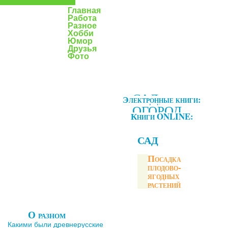
Главная
Работа
Разное
Хобби
Юмор
Друзья
Фото
САД,
Электронные книги:
ОГОРОД
Книги ONLINE:
САД
Посадка
плодово-
ягодных
растений
О разном
Какими были древнерусские