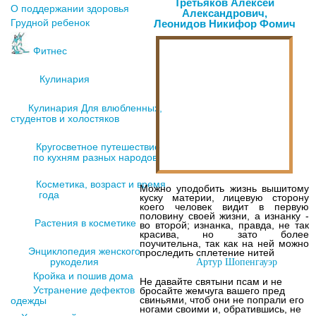
Третьяков Алексей
О поддержании здоровья
Александрович,
Грудной ребенок
Леонидов Никифор Фомич
Кройка и пошив дома
Фитнес
Кулинария
Кулинария Для влюбленных,
студентов и холостяков
Кругосветное путешествие
по кухням разных народов
Косметика, возраст и время
Устранение дефектов
Можно уподобить жизнь вышитому
одежды
года
куску материи, лицевую сторону
коего человек видит в первую
половину своей жизни, а изнанку -
Растения в косметике
во второй; изнанка, правда, не так
красива, но зато более
поучительна, так как на ней можно
Энциклопедия женского
проследить сплетение нитей
рукоделия
Артур Шопенгауэр
Кройка и пошив дома
Не давайте святыни псам и не
Устранение дефектов
бросайте жемчуга вашего пред
свиньями, чтоб они не попрали его
одежды
ногами своими и, обратившись, не