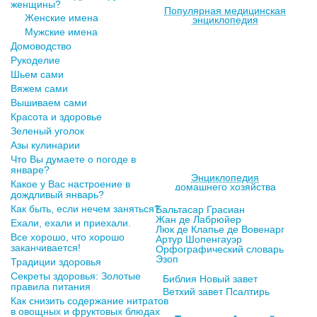
женщины?
Популярная медицинская
Женские имена
энциклопедия
Мужские имена
Домоводство
Рукоделие
Шьем сами
Вяжем сами
Вышиваем сами
Красота и здоровье
Зеленый уголок
Азы кулинарии
Что Вы думаете о погоде в
январе?
Энциклопедия
Какое у Вас настроение в
домашнего хозяйства
дождливый январь?
Как быть, если нечем заняться?
Бальтасар Грасиан
Жан де Лабрюйер
Ехали, ехали и приехали.
Люк де Клапье де Вовенарг
Все хорошо, что хорошо
Артур Шопенгауэр
заканчивается!
Орфографический словарь
Эзоп
Традиции здоровья
Секреты здоровья: Золотые
Библия Новый завет
правила питания
Ветхий завет Псалтирь
Как снизить содержание нитратов
в овощных и фруктовых блюдах