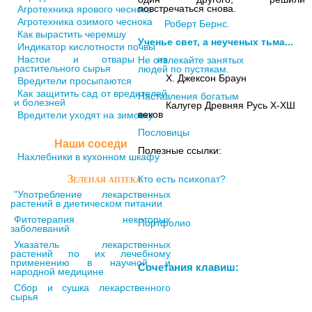
повстречаться снова.
Агротехника ярового чеснока
Агротехника озимого чеснока
Роберт Бернс.
Как вырастить черемшу
Ученье свет, а неученых тьма...
Индикатор кислотности почвы
Целебные свойства
Настои и отвары из
Не отвлекайте занятых
пищевых растений
растительного сырья
людей по пустякам.
Х. Джексон Браун
Вредители просыпаются
Как защитить сад от вредителей
Наставления богатым
и болезней
Калугер Древняя Русь Х-ХШ
веков
Вредители уходят на зимовку
Пословицы
Наши соседи
Полезные ссылки:
Нахлебники в кухонном шкафу
Зеленая аптека
Кто есть психопат?
"Употребление лекарственных
растений в диетическом питании
Цветущая косметика
Фитотерапия некоторых
Портфолио
заболеваний
Указатель лекарственных
растений по их лечебному
применению в научной и
Сочетания клавиш:
народной медицине
Сбор и сушка лекарственного
сырья