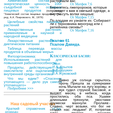
Химический состав и
растерзали вас.
энергетическая ценность 100г
От Матфея 7;6
съедобной части основных
Берегитесь лжепророков, которые
пищевых продуктов
приходят к вам в овечьей одежде, а
(по книге
Архив журналов
внутри суть волки хищные:
"Химический состав пищевых продуктов". Под
"Здоровье"
От Матфея 7;15
ред. А.А. Покровского, М., 1976)
По плодам их узна́ете их. Собирают
Целебные свойства пищевых
ли с терновника виноград или с
растений
репейника смоквы?
Лекарственные растения,
От Матфея 7;16
применяемые в научной и
народной медицине
Псалом 61
Лекарственные растения в
диетическом питании
Псалом Давида.
Таблица перевода массы
продуктов в объемные мерыs
Классическая басня:
Фитоэргономика:
Использование растений для
повышения работоспособности
Эзоп
И.А. Крылов
Продукты, действующие как
В.Л. Пушкин
окислители или ощелачиватели
Архив журналов
В.А Жуковский
внутренней среды организма
"Твоё здоровье"
Что мы едим? «Спасение
Давно уж солнце скрылось
утопающего — дело рук самого
прочь Пришла за сумерками
утопающего»
ночь Мычали на лугу коровы, и
Подробнее >>>
жук гудел струной басовой, и
вышел месяц в небеса, когда
простились оба пса. Ушами
длинными тряхнули, хвостами
дружески махнули. Пролаяв:-
Наш садовый участок
Славно, черт возьми, что бог не
Краткий справочник «Сад
создал нас людьми! И, потрепав
огород»
один другого, решили