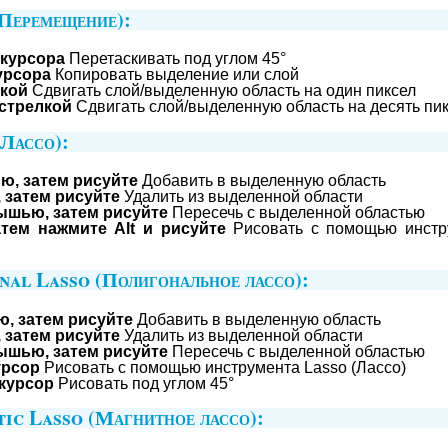
Перемещение):
 курсора
Перетаскивать под углом 45°
урсора
Копировать выделение или слой
лкой
Сдвигать слой/выделенную область на один пиксел
 стрелкой
Сдвигать слой/выделенную область на десять пи
Лассо):
ю, затем рисуйте
Добавить в выделенную область
 затем рисуйте
Удалить из выделенной области
мышью, затем рисуйте
Пересечь с выделенной областью
тем нажмите Alt и рисуйте
Рисовать с помощью инстру
nal Lasso (Полигональное лассо):
, затем рисуйте
Добавить в выделенную область
 затем рисуйте
Удалить из выделенной области
мышью, затем рисуйте
Пересечь с выделенной областью
урсор
Рисовать с помощью инструмента Lasso (Лассо)
 курсор
Рисовать под углом 45°
ic Lasso (Магнитное лассо):