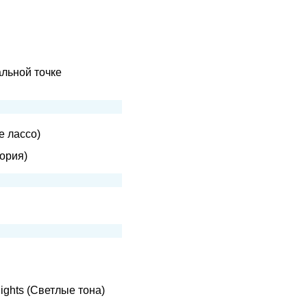
альной точке
е лассо)
тория)
ights (Светлые тона)