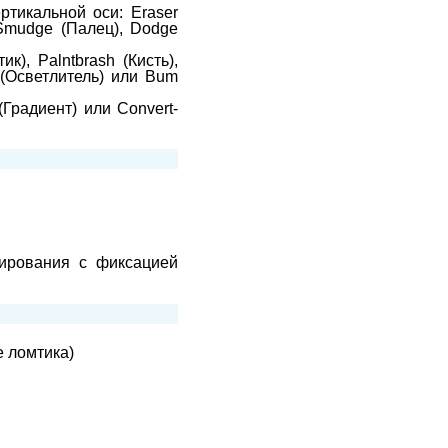
ртикальной оси: Eraser
, Smudge (Палец), Dodge
к), Palntbrash (Кисть),
 (Осветлитель) или Bum
(Градиент) или Convert-
ирования с фиксацией
е ломтика)