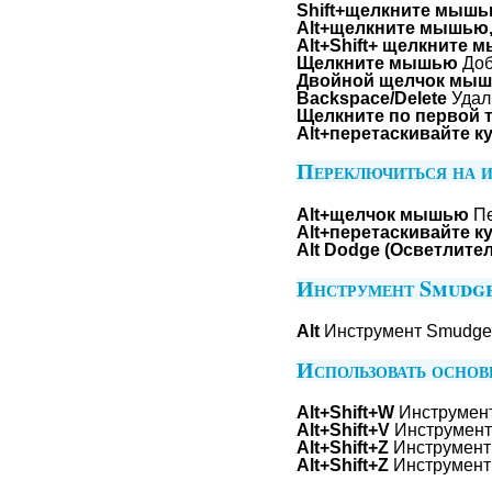
Shift+щелкните мышь
Alt+щелкните мышью,
Alt+Shift+ щелкните 
Щелкните мышью
Доб
Двойной щелчок мышь
Backspace/Delete
Удал
Щелкните по первой 
Alt+перетаскивайте к
Переключиться на и
Alt+щелчок мышью
Пе
Alt+перетаскивайте к
Alt Dodge (Осветлите
Инструмент Smudge
Alt
Инструмент Smudge
Использовать основ
Alt+Shift+W
Инструмен
Alt+Shift+V
Инструмент
Alt+Shift+Z
Инструмент
Alt+Shift+Z
Инструменты