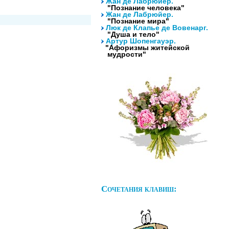
Жан де Лабрюйер.
"Познание человека"
Жан де Лабрюйер.
"Познание мира"
Люк де Клапье де Вовенарг.
"Душа и тело"
Артур Шопенгауэр.
"Афоризмы житейской
мудрости"
Сочетания клавиш: