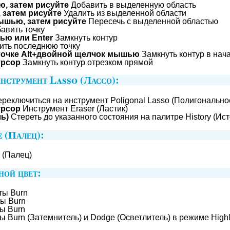
ю, затем рисуйте
Добавить в выделенную область
 затем рисуйте
Удалить из выделенной области
мышью, затем рисуйте
Пересечь с выделенной областью
авить точку
ю или Enter
Замкнуть контур
ить последнюю точку
точке Alt+двойной щелчок мышью
Замкнуть контур в нач
урсор
Замкнуть контур отрезком прямой
нструмент Lasso (Лассо):
реключиться на инструмент Poligonal Lasso (Полигонально
урсор
Инструмент Eraser (Ластик)
ль)
Стереть до указанного состояния на палитре History (Ис
 (Палец):
 (Палец)
ной цвет:
ты Burn
ы Burn
ы Burn
 Burn (Затемнитель) и Dodge (Осветлитель) в режиме Highl