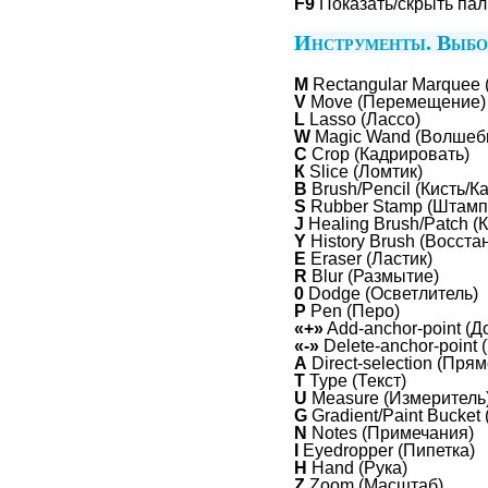
F9
Показать/скрыть пали
Инструменты. Выбо
М
Rectangular Marquee 
V
Move (Перемещение)
L
Lasso (Лассо)
W
Magic Wand (Волшебн
С
Crop (Кадрировать)
К
Slice (Ломтик)
В
Brush/Pencil (Кисть/
S
Rubber Stamp (Штамп
J
Healing Brush/Patch (
Y
History Brush (Восст
Е
Eraser (Ластик)
R
Blur (Размытие)
0
Dodge (Осветлитель)
Р
Pen (Перо)
«+»
Add-anchor-point (Д
«-»
Delete-anchor-point 
А
Direct-selection (Пря
Т
Туре (Текст)
U
Measure (Измеритель
G
Gradient/Paint Bucket
N
Notes (Примечания)
I
Eyedropper (Пипетка)
Н
Hand (Рука)
Z
Zoom (Масштаб)