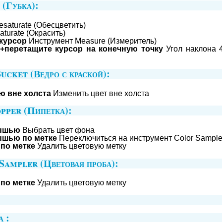
(Губка):
saturate (Обесцветить)
turate (Окрасить)
 курсор
Инструмент Measure (Измеритель)
+перетащите курсор на конечную точку
Угол наклона 4
ucket (Ведро с краской):
ю вне холста
Изменить цвет вне холста
pper (Пипетка):
мышью
Выбрать цвет фона
ышью по метке
Переключиться на инструмент Color Sample
по метке
Удалить цветовую метку
Sampler (Цветовая проба):
по метке
Удалить цветовую метку
 :