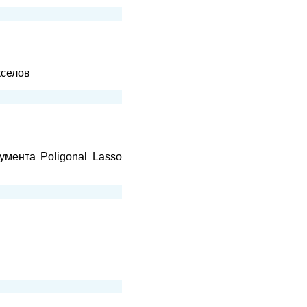
кселов
мента Poligonal Lasso