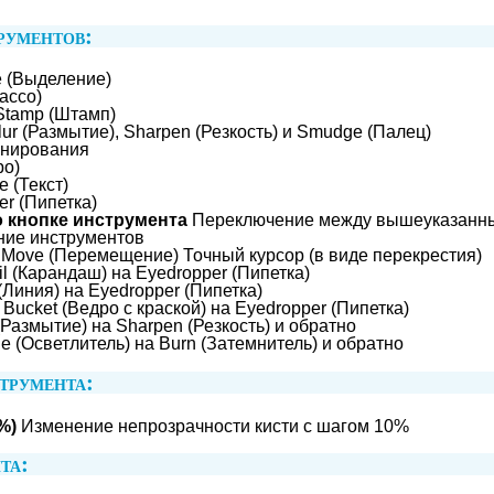
рументов:
 (Выделение)
ассо)
Stamp (Штамп)
r (Размытие), Sharpen (Резкость) и Smudge (Палец)
онирования
ро)
 (Текст)
r (Пипетка)
 кнопке инструмента
Переключение между вышеуказанн
ие инструментов
Move (Перемещение) Точный курсор (в виде перекрестия)
l (Карандаш) на Eyedropper (Пипетка)
(Линия) на Eyedropper (Пипетка)
Bucket (Ведро с краской) на Eyedropper (Пипетка)
(Размытие) на Sharpen (Резкость) и обратно
 (Осветлитель) на Burn (Затемнитель) и обратно
трумента:
%)
Изменение непрозрачности кисти с шагом 10%
та: