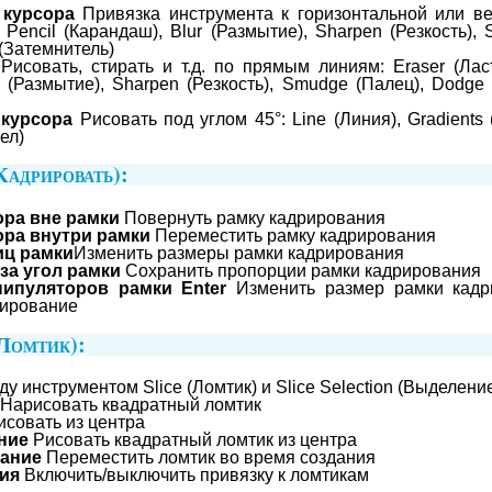
 курсора
Привязка инструмента к горизонтальной или ве
), Pencil (Карандаш), Blur (Размытие), Sharpen (Резкость)
(Затемнитель)
Рисовать, стирать и т.д. по прямым линиям: Eraser (Ласти
ur (Размытие), Sharpen (Резкость), Smudge (Палец), Dodge
 курсора
Рисовать под углом 45°: Line (Линия), Gradients 
ел)
адрировать):
ора вне рамки
Повернуть рамку кадрирования
ора внутри рамки
Переместить рамку кадрирования
иц рамки
Изменить размеры рамки кадрирования
за угол рамки
Сохранить пропорции рамки кадрирования
нипуляторов рамки Enter
Изменить размер рамки кадр
рирование
Ломтик):
 инструментом Slice (Ломтик) и Slice Selection (Выделени
Нарисовать квадратный ломтик
совать из центра
ание
Рисовать квадратный ломтик из центра
вание
Переместить ломтик во время создания
ния
Включить/выключить привязку к ломтикам