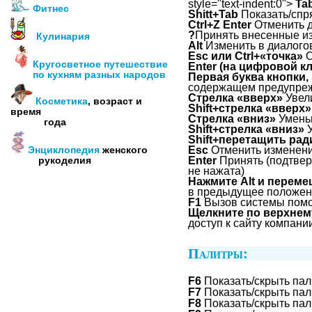
style="text-indent:0">
Ta
Фитнес
Shitt+Tab
Показать/спр
Ctrl+Z Enter
Отменить 
?
Принять внесенные и
Кулинария
Alt
Изменить в диалогов
Esc или Ctrl+«точка»
О
Кругосветное путешествие
Enter (на цифровой к
по кухням разных народов
Первая буква кнопки, 
содержащем предупре
Стрелка «вверх»
Увели
Косметика
, возраст и
Shift+стрелка «вверх»
время
Стрелка «вниз»
Уменьш
года
Shift+стрелка «вниз»
У
Shift+перетащить рад
Esc
Отменить изменени
Энциклопедия
женского
Enter
Принять (подтвер
рукоделия
не нажата)
Нажмите Alt и переме
в предыдущее положен
F1
Вызов системы пом
Щелкните по верхнему
доступ к сайту компани
Палитры:
F6
Показать/скрыть пали
F7
Показать/скрыть пал
F8
Показать/скрыть пал