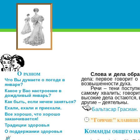
О разном
Слова и дела обра
дела: первое говорит о
Что Вы думаете о погоде в
возвышенности духа.
январе?
Речи – тени поступк
Какое у Вас настроение в
самому хвалить; говори
дождливый январь?
высокие дела остаются, 
Как быть, если нечем заняться?
другие – деятельны.
Ехали, ехали и приехали.
Бальтасар Грасиан.
Все хорошо, что хорошо
"Горячие" клавиши
заканчивается!
Традиции здоровья
Команды общего на
О поддержании здоровья