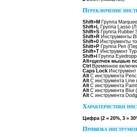
Переключение инст
Shift+M
Группа Marquee
Shift+L
Группа Lasso (Л
Shlft+S
Группа Rubber 
Shift+R
Инструменты Blu
Shift+0
Инструменты т
Shitt+P
Группа Реп (Пе
Shift+T
Инструмент Туре
Shift+l
Группа Eyedroppe
Alt+щелчок мышью по
Ctrl
Временное включен
Caps Lock
Инструмент 
Alt
С инструмента Penci
Alt
С инструмента Line 
Alt
С инструмента Paint 
Alt
С инструмента Blur 
Alt
С инструмента Dodge
Характеристики инс
Цифра (2 = 20%, 3 = 30
Привязка инструмен