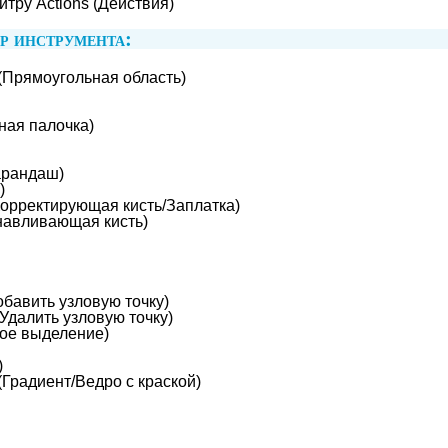
тру Actions (Действия)
р инструмента:
(Прямоугольная область)
ая палочка)
Карандаш)
)
Корректирующая кисть/Заплатка)
анавливающая кисть)
обавить узловую точку)
(Удалить узловую точку)
мое выделение)
)
 (Градиент/Ведро с краской)