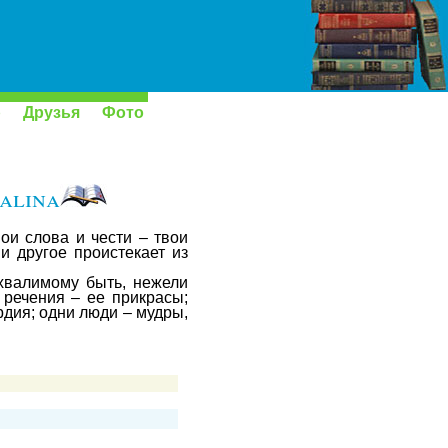
р
Друзья
Фото
lina
ои слова и чести – твои
и другое проистекает из
 хвалимому быть, нежели
 речения – ее прикрасы;
рдия; одни люди – мудры,