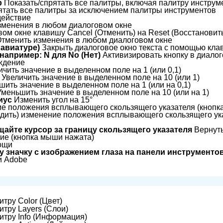
b
Показать/спрятать все палитры, включая палитру инструм
ятать все палитры за исключением палитры инструментов
действие
зменения в любом диалоговом окне
ом окне клавишу Cancel (Отменить) на Reset (Восстановит
тменить изменения в любом диалоговом окне
лавиатуре)
Закрыть диалоговое окно текста с помощью кла
например: N для No (Нет)
Активизировать кнопку в диалог
ждение
чить значение в выделенном поле на 1 (или 0,1)
Увеличить значение в выделенном поле на 10 (или 1)
ить значение в выделенном поле на 1 (или на 0,1)
меньшить значение в выделенном поле на 10 (или на 1)
иус
Изменить угол на 15°
е положения всплывающего скользящего указателя (кнопк
дить) изменение положения всплывающего скользящего ук
щайте курсор за границу скользящего указателя
Вернуть
ие (кнопка мыши нажата)
ощи
 значку с изображением глаза на панели инструменто
и Adobe
тру Color (Цвет)
итру Layers (Слои)
итру Info (Информация)