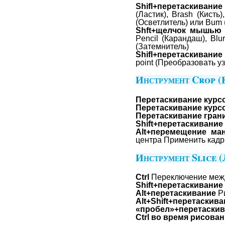
Shifl+перетаскивание
(Ластик), Brash (Кисть
(Осветлитель) или Bum 
Shft+щелчок мышью
Pencil (Карандаш), Bl
(Затемнитель)
Shifl+перетаскивание
point (Преобразовать уз
Инструмент Crop (К
Перетаскивание курс
Перетаскивание курс
Перетаскивание гран
Shift+перетаскивание 
Alt+перемещение ма
центра Применить кад
Инструмент Slice (
Ctrl
Переключение между
Shift+перетаскивание
Alt+перетаскивание
Ри
Alt+Shift+перетаскив
«пробел»+перетаски
Ctrl во время рисова