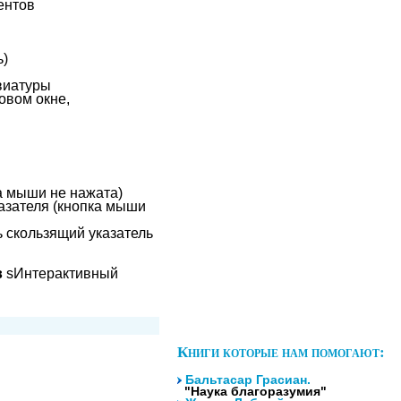
ентов
ь)
виатуры
овом окне,
а мыши не нажата)
азателя (кнопка мыши
 скользящий указатель
в
sИнтерактивный
Книги которые нам помогают:
Бальтасар Грасиан.
"Наука благоразумия"