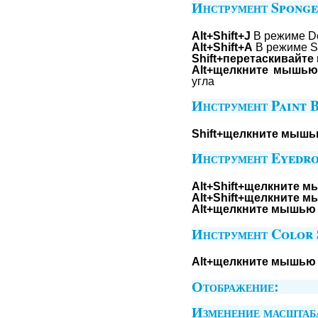
Инструмент Sponge 
Alt+Shift+J
В режиме De
Alt+Shift+A
В режиме Sa
Shift+перетаскивайте
Alt+щелкните мышью
угла
Инструмент Paint B
Shift+щелкните мышь
Инструмент Eyedro
Alt+Shift+щелкните 
Alt+Shift+щелкните м
Alt+щелкните мышью 
Инструмент Color 
Alt+щелкните мышью 
Отображение:
Изменение масштаба