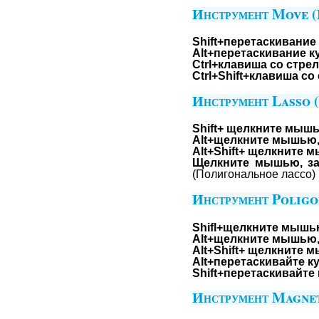
Инструмент Move (
Shift+перетаскивание
Alt+перетаскивание к
Ctrl+клавиша со стре
Ctrl+Shift+клавиша со
Инструмент Lasso (
Shift+ щелкните мышь
Alt+щелкните мышью,
Alt+Shift+ щелкните 
Щелкните мышью, за
(Полигональное лассо)
Инструмент Poligo
Shifl+щелкните мышью
Alt+щелкните мышью,
Alt+Shift+ щелкните 
Alt+перетаскивайте к
Shift+перетаскивайте
Инструмент Magnet