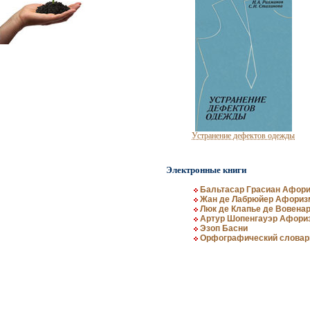
Устранение дефектов одежды
Электронные книги
Бальтасар Грасиан Афори
Жан де Лабрюйер Афориз
Люк де Клапье де Вовена
Артур Шопенгауэр Афори
Эзоп Басни
Орфографический словарь
Целебные свойства пищевых