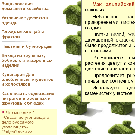
Энциклопедия
Мак альпийский
домашнего хозяйства
маковых.
Небольшое рас
Устранение дефектов
прикорневыми листья
одежды
гладкие.
Блюда из овощей и
Цветки белой, же
фруктов
двухцветной окраски
было продолжительны
Паштеты и бутерброды
с семенами.
Блюда из крупяных,
Размножается сем
бобовых и макаронных
растения цветут в ко
изделий
цветение начинается 
Кулинария Для
Предпочитает ры
влюбленных, студентов
почвы при солнечном
и холостяков
Используют для
каменистых участков.
Как снизить содержание
нитратов в овощных и
фруктовых блюдах
Что мы едим?
«Спасение утопающего —
дело рук самого
утопающего»
Подробнее >>>