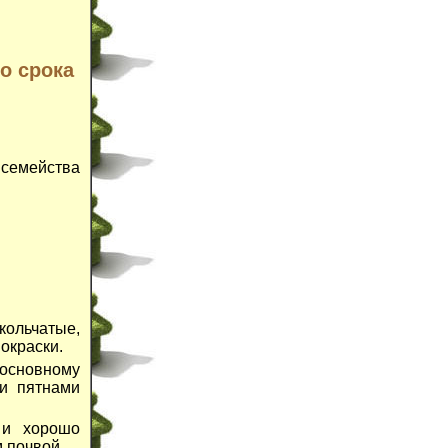
о срока
семейства
ольчатые,
окраски.
основному
и пятнами
 и хорошо
 почвой.