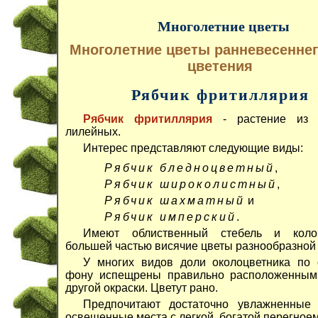
Многолетние цветы
Многолетние цветы ранневесеннег
цветения
Рябчик фритиллярия
Рябчик фритиллярия
- растение из 
лилейных.
Интерес представляют следующие виды:
Рябчик бледноцветный
,
Рябчик широколистный
,
Рябчик шахматный
и
Рябчик имперский
.
Имеют облиственный стебель и колок
большей частью висячие цветы разнообразной 
У многих видов доли околоцветника по 
фону испещрены правильно расположенным
другой окраски. Цветут рано.
Предпочитают достаточно увлажненные
освещенные места с легкой, богатой перегноем