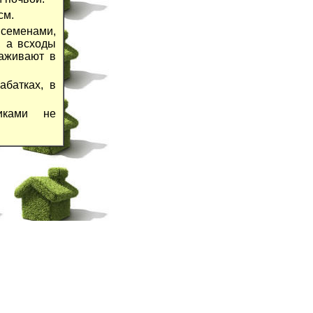
см.
семенами,
, а всходы
аживают в
абатках, в
иками не