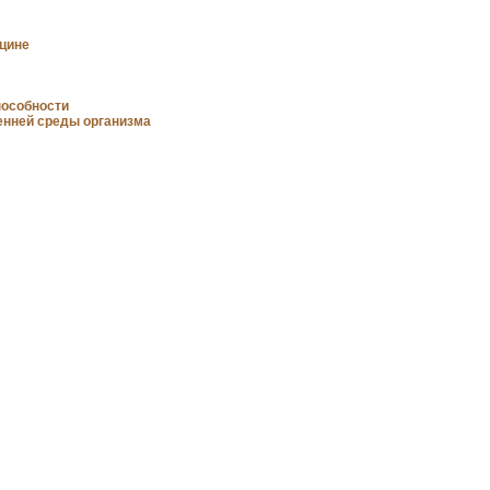
ицине
пособности
енней среды организма