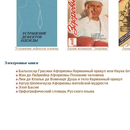
Устранение дефектов одежды
Архив журналов "Здоровье"
Архи
Электронные книги
Бальтасар Грасиан Афоризмы Карманный оракул или Наука бл
Жан де Лабрюйер Афоризмы Познание человека
Люк де Клапье де Вовенарг Душа и тело Карманный оракул
Артур Шопенгауэр Афоризмы житейской мудрости
Эзоп Басни
Орфографический словарь Русского языка
Целебные свойства пищевых
Цветущая косметика
Прил
растений