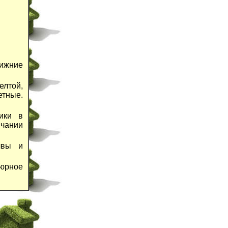
Нижние
лтой,
етные.
ики в
нчании
чвы и
дюрное