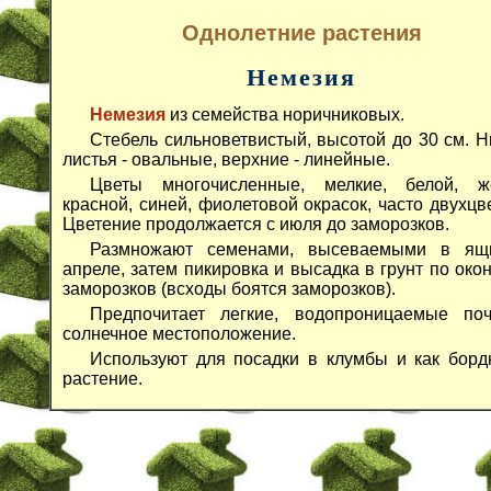
Однолетние растения
Немезия
Немезия
из семейства норичниковых.
Стебель сильноветвистый, высотой до 30 см. 
листья - овальные, верхние - линейные.
Цветы многочисленные, мелкие, белой, же
красной, синей, фиолетовой окрасок, часто двухцв
Цветение продолжается с июля до заморозков.
Размножают семенами, высеваемыми в ящ
апреле, затем пикировка и высадка в грунт по око
заморозков (всходы боятся заморозков).
Предпочитает легкие, водопроницаемые по
солнечное местоположение.
Используют для посадки в клумбы и как бор
растение.