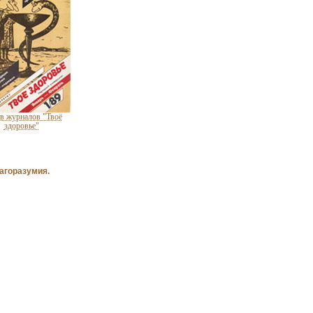
в журналов "Твоё
здоровье"
агоразумия.
ожение к журналу
«Крестьянка»