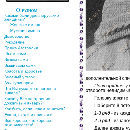
О разном
Какими были древнерусские
женщины?
Женские имена
Мужские имена
Домоводство
Рукоделие
Пряжа Австралия
Шьем сами
Вяжем сами
Вышиваем сами
Красота и здоровье
Зеленый уголок
дополнительной спи
Азы кулинарии
Повторяйте узо
Что Вы думаете о погоде в
отворота невидимы
январе?
Головку вяжите 
Какое у Вас настроение в
дождливый январь?
Наберите 8 пете
Как быть, если нечем заняться?
1-й ряд
- из каж
Ехали, ехали и приехали
Все хорошо, что хорошо
2-й ряд
- изнано
заканчивается!
Далее вязать ч